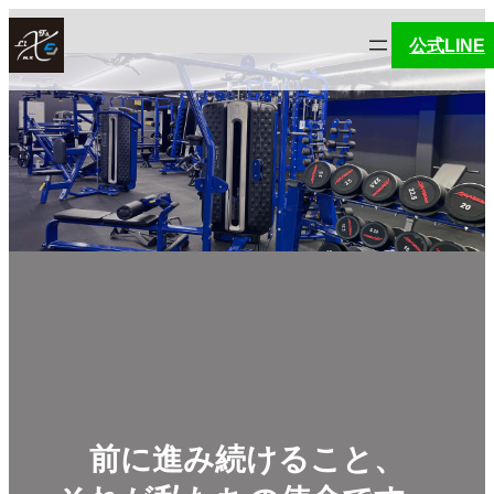
内
公式LINE
容
を
ス
キ
ッ
プ
前に進み続けること、